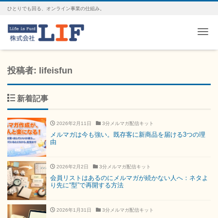
ひとりでも回る、オンライン事業の仕組み。
Me
投稿者:
lifeisfun
新着記事
2026年2月11日
3分メルマガ配信キット
メルマガは今も強い。既存客に新商品を届ける3つの理
由
2026年2月2日
3分メルマガ配信キット
会員リストはあるのにメルマガが続かない人へ：ネタよ
り先に“型”で再開する方法
2026年1月31日
3分メルマガ配信キット