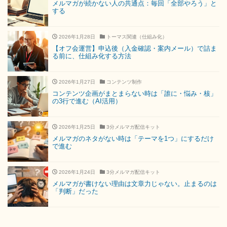
メルマガが続かない人の共通点：毎回「全部やろう」と
する
2026年1月28日
トーマス関連（仕組み化）
【オフ会運営】申込後（入金確認・案内メール）で詰ま
る前に、仕組み化する方法
2026年1月27日
コンテンツ制作
コンテンツ企画がまとまらない時は「誰に・悩み・核」
の3行で進む（AI活用）
2026年1月25日
3分メルマガ配信キット
メルマガのネタがない時は「テーマを1つ」にするだけ
で進む
2026年1月24日
3分メルマガ配信キット
メルマガが書けない理由は文章力じゃない。止まるのは
「判断」だった