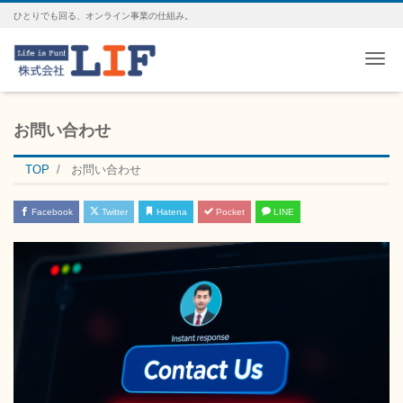
ひとりでも回る、オンライン事業の仕組み。
Me
お問い合わせ
TOP
お問い合わせ
Facebook
Twitter
Hatena
Pocket
LINE