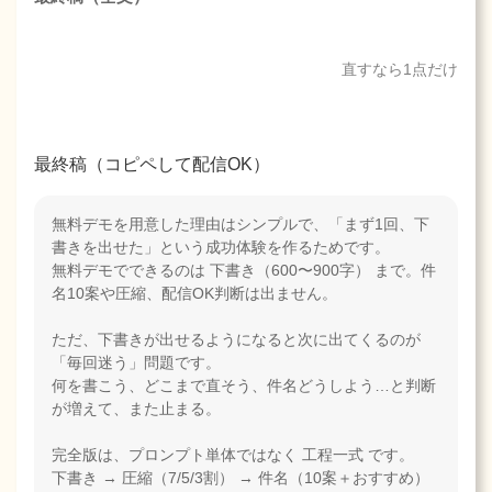
直すなら1点だけ
最終稿（コピペして配信OK）
無料デモを用意した理由はシンプルで、「まず1回、下
書きを出せた」という成功体験を作るためです。
無料デモでできるのは 下書き（600〜900字） まで。件
名10案や圧縮、配信OK判断は出ません。
ただ、下書きが出せるようになると次に出てくるのが
「毎回迷う」問題です。
何を書こう、どこまで直そう、件名どうしよう…と判断
が増えて、また止まる。
完全版は、プロンプト単体ではなく 工程一式 です。
下書き → 圧縮（7/5/3割） → 件名（10案＋おすすめ）