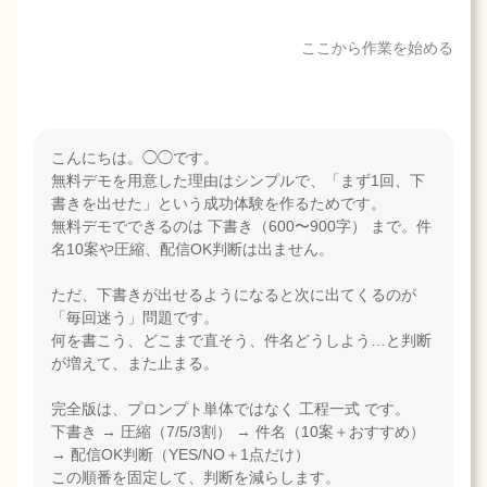
ここから作業を始める
こんにちは。◯◯です。
無料デモを用意した理由はシンプルで、「まず1回、下
書きを出せた」という成功体験を作るためです。
無料デモでできるのは 下書き（600〜900字） まで。件
名10案や圧縮、配信OK判断は出ません。
ただ、下書きが出せるようになると次に出てくるのが
「毎回迷う」問題です。
何を書こう、どこまで直そう、件名どうしよう…と判断
が増えて、また止まる。
完全版は、プロンプト単体ではなく 工程一式 です。
下書き → 圧縮（7/5/3割） → 件名（10案＋おすすめ）
→ 配信OK判断（YES/NO＋1点だけ）
この順番を固定して、判断を減らします。