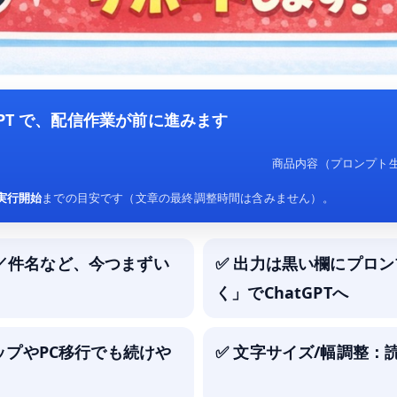
tGPT で、配信作業が前に進みます
商品内容（プロンプト生
T実行開始
までの目安です（文章の最終調整時間は含みません）。
／件名など、今つまずい
✅ 出力は黒い欄にプロン
く」でChatGPTへ
アップやPC移行でも続けや
✅ 文字サイズ/幅調整