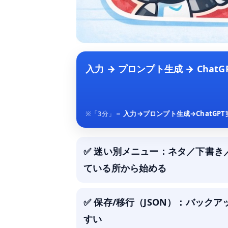
入力 → プロンプト生成 → Cha
※「3分」＝
入力→プロンプト生成→ChatGP
✅ 迷い別メニュー：ネタ／下書き
ている所から始める
✅ 保存/移行（JSON）：バック
すい